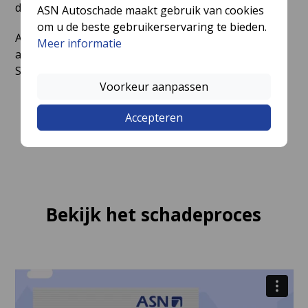
de volgende plaatsen rondom Bergambacht:
ASN Autoschade maakt gebruik van cookies
om u de beste gebruikerservaring te bieden.
Ammerstol, Groot-Ammers, Haastrecht, Krimpen
Meer informatie
aan den IJssel, Nieuwpoort, Schoonhoven,
Stolwijk, Streefkerk en Vlist.
Voorkeur aanpassen
Accepteren
Bekijk het schadeproces