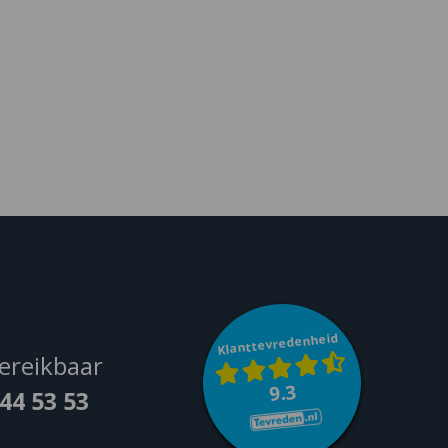
Klanttevredenheid
ereikbaar
9.3
044 53 53