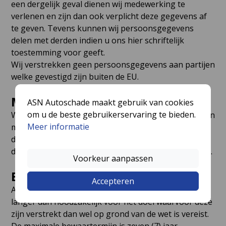
een dergelijk geval dienen wij medewerking te
verlenen en zijn dan ook verplicht deze gegevens af
te geven. Tevens kunnen wij persoonsgegevens
delen met derden indien u ons hier schriftelijk
toestemming voor geeft.
Wij verstrekken geen persoonsgegevens aan partijen
welke gevestigd zijn buiten de EU.
Minderjarigen
ASN Autoschade maakt gebruik van cookies
om u de beste gebruikerservaring te bieden.
Wij verwerken enkel en alleen persoonsgegevens van
Meer informatie
minderjarigen (personen jonger dan 16 jaar) indien
daarvoor schriftelijke toestemming is gegeven door
de ouder, verzorger of wettelijke vertegenwoordiger.
Voorkeur aanpassen
Bewaartermijn
Accepteren
ASN Groep B.V. bewaart persoonsgegevens niet
langer dan noodzakelijk voor het doel waarvoor deze
zijn verstrekt dan wel op grond van de wet is vereist.