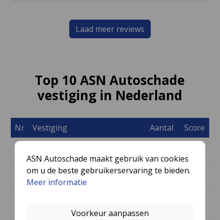
Laad meer reviews
Top 10 ASN Autoschade
vestiging in Nederland
Nr
Vestiging
Aantal
Score
1
ASN Autoschade Zijdepark
61
9.7
ASN Autoschade maakt gebruik van cookies
Bergambacht
om u de beste gebruikerservaring te bieden.
2
ASN Autoschade Strijk Gameren
27
9.7
Meer informatie
3
ASN Autoschade Amsterdam
29
9.7
Zuidoost
Voorkeur aanpassen