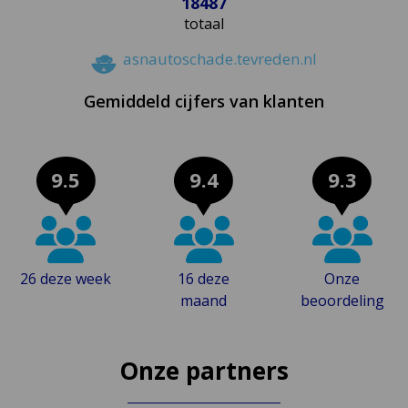
18487
totaal
asnautoschade.tevreden.nl
Gemiddeld cijfers van klanten
9.5
9.4
9.3
26 deze week
16 deze
Onze
maand
beoordeling
Onze partners