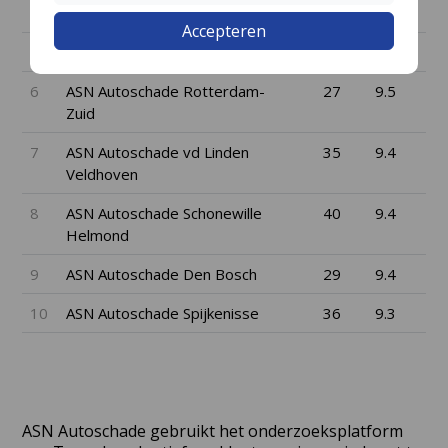
4
ASN Autoschade Boll Bunnik
62
9.7
Accepteren
5
ASN Autoschade Utrecht
30
9.5
6
ASN Autoschade Rotterdam-
27
9.5
Zuid
7
ASN Autoschade vd Linden
35
9.4
Veldhoven
8
ASN Autoschade Schonewille
40
9.4
Helmond
9
ASN Autoschade Den Bosch
29
9.4
10
ASN Autoschade Spijkenisse
36
9.3
ASN Autoschade gebruikt het onderzoeksplatform