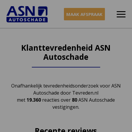
MAAK AFSPRAAK
Naar
inhoud
Klanttevredenheid ASN
Autoschade
Onafhankelijk tevredenheidsonderzoek voor ASN
Autoschade door Tevreden.nl
met
19.360
reacties over
80
ASN Autoschade
vestigingen.
Recente reviews