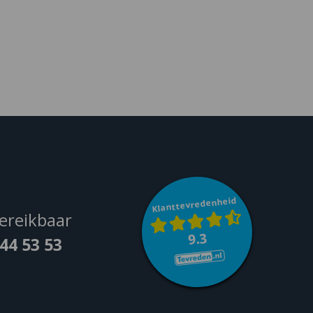
Klanttevredenheid
ereikbaar
9.3
044 53 53