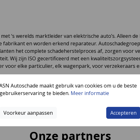
met ‘s werelds marktleider van elektrische auto’s. Alleen d
 fabrikant en worden erkend reparateur. Autoschadegroep 
lanten het complete schadeherstelproces af, zorgen voor v
eit. Wij zijn ISO gecertificeerd met een kwaliteitszorgsyste
er voor elke particulier, elk wagenpark, voor verzekeraars
ASN Autoschade maakt gebruik van cookies om u de beste
vacature interesse? Aarzel niet en stuur een e-mail met je 
gebruikerservaring te bieden.
Meer informatie
Voorkeur aanpassen
Accepteren
Onze partners