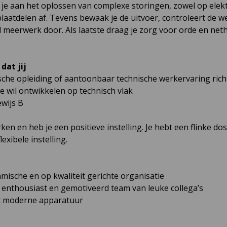
je aan het oplossen van complexe storingen, zowel op elekt
laatdelen af. Tevens bewaak je de uitvoer, controleert de
l meerwerk door. Als laatste draag je zorg voor orde en net
dat jij
sche opleiding of aantoonbaar technische werkervaring ric
e wil ontwikkelen op technisch vlak
ewijs B
en en heb je een positieve instelling. Je hebt een flinke 
xibele instelling.
amische en op kwaliteit gerichte organisatie
n enthousiast en gemotiveerd team van leuke collega’s
et moderne apparatuur