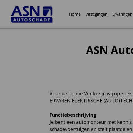
Home
Vestigingen
Ervaringen
Naar
inhoud
ASN Auto
Voor de locatie Venlo zijn wij op zoek
ERVAREN ELEKTRISCHE (AUTO)TECH
Functiebeschrijving
Je bent een automonteur met kennis e
schadevoertuigen en stelt plaatdelen 