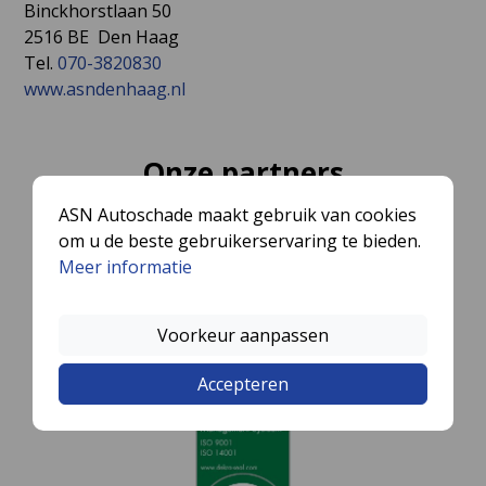
Binckhorstlaan 50
2516 BE Den Haag
Tel.
070-3820830
www.asndenhaag.nl
Onze partners
ASN Autoschade maakt gebruik van cookies
om u de beste gebruikerservaring te bieden.
Meer informatie
Voorkeur aanpassen
Accepteren