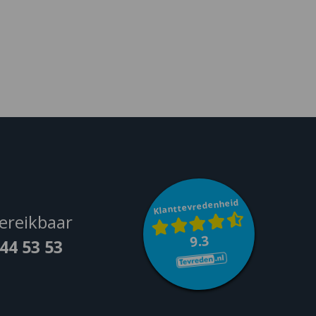
Klanttevredenheid
ereikbaar
9.3
044 53 53