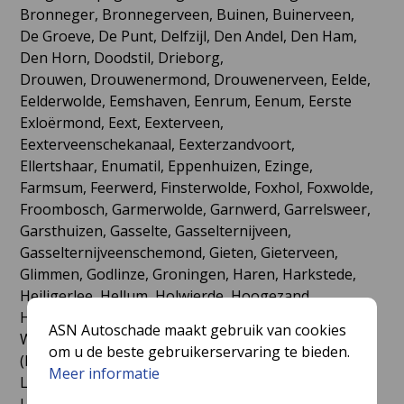
Bronneger, Bronnegerveen, Buinen, Buinerveen,
De Groeve, De Punt, Delfzijl, Den Andel, Den Ham,
Den Horn, Doodstil, Drieborg,
Drouwen, Drouwenermond, Drouwenerveen, Eelde,
Eelderwolde, Eemshaven, Eenrum, Eenum, Eerste
Exloërmond, Eext, Eexterveen,
Eexterveenschekanaal, Eexterzandvoort,
Ellertshaar, Enumatil, Eppenhuizen, Ezinge,
Farmsum, Feerwerd, Finsterwolde, Foxhol, Foxwolde,
Froombosch, Garmerwolde, Garnwerd, Garrelsweer,
Garsthuizen, Gasselte, Gasselternijveen,
Gasselternijveenschemond, Gieten, Gieterveen,
Glimmen, Godlinze, Groningen, Haren, Harkstede,
Heiligerlee, Hellum, Holwierde, Hoogezand,
Hornhuizen, Houwerzijl, Huizinge, Kantens, Kiel-
ASN Autoschade maakt gebruik van cookies
Windeweer, Kloosterburen, Kolham, Kollumerpomp
om u de beste gebruikerservaring te bieden.
(De Pomp), Krewerd, Kropswolde, Lageland,
Meer informatie
Lauwersoog, Lauwerzijl, Leens, Leermens, Lellens,
Lettelbert, Leutingewolde, Loppersum, Losdorp,