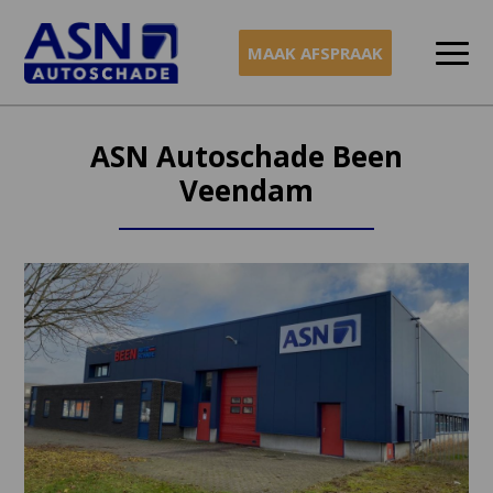
MAAK AFSPRAAK
Naar
inhoud
ASN Autoschade Been
Veendam