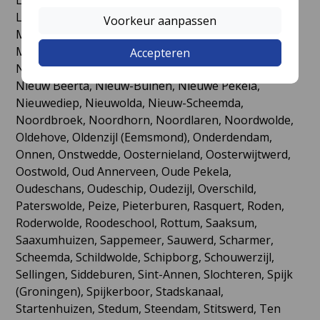
Luddeweer, Matsloot, Meeden, Meedhuizen,
Voorkeur aanpassen
Mensingeweer, Middelstum, Midlaren, Midwolda,
Munnekezijl, Muntendam, Mussel, Musselkanaal,
Accepteren
Niekerk (De Marne), Nietap, Nieuw Annerveen,
Nieuw Beerta, Nieuw-Buinen, Nieuwe Pekela,
Nieuwediep, Nieuwolda, Nieuw-Scheemda,
Noordbroek, Noordhorn, Noordlaren, Noordwolde,
Oldehove, Oldenzijl (Eemsmond), Onderdendam,
Onnen, Onstwedde, Oosternieland, Oosterwijtwerd,
Oostwold, Oud Annerveen, Oude Pekela,
Oudeschans, Oudeschip, Oudezijl, Overschild,
Paterswolde, Peize, Pieterburen, Rasquert, Roden,
Roderwolde, Roodeschool, Rottum, Saaksum,
Saaxumhuizen, Sappemeer, Sauwerd, Scharmer,
Scheemda, Schildwolde, Schipborg, Schouwerzijl,
Sellingen, Siddeburen, Sint-Annen, Slochteren, Spijk
(Groningen), Spijkerboor, Stadskanaal,
Startenhuizen, Stedum, Steendam, Stitswerd, Ten