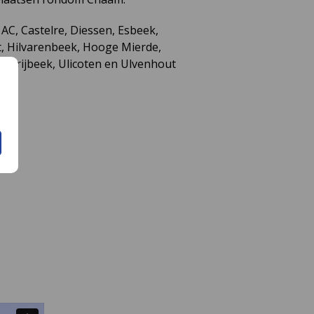
AC, Castelre, Diessen, Esbeek,
st, Hilvarenbeek, Hooge Mierde,
, Strijbeek, Ulicoten en Ulvenhout