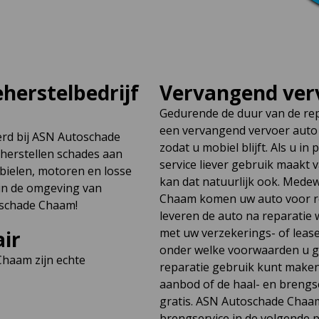
herstelbedrijf
Vervangend verv
Gedurende de duur van de re
een vervangend vervoer aut
erd bij ASN Autoschade
zodat u mobiel blijft. Als u i
erstellen schades aan
service liever gebruik maakt 
ielen, motoren en losse
kan dat natuurlijk ook. Med
 in de omgeving van
Chaam komen uw auto voor re
schade Chaam!
leveren de auto na reparatie w
met uw verzekerings- of leas
air
onder welke voorwaarden u g
haam zijn echte
reparatie gebruik kunt make
aanbod of de haal- en brengserv
gratis. ASN Autoschade Chaam
brengservice in de volgende