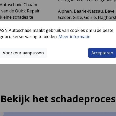
 Autoschade Chaam
l van de Quick Repair
Alphen, Baarle-Nassau, Bavel 
kleine schades te
Galder, Gilze, Goirle, Haghor
utoschade Chaam voor APK,
Lage Mierde, Moergestel, Riel
AC.
ASN Autoschade maakt gebruik van cookies om u de beste
gebruikerservaring te bieden.
Meer informatie
Voorkeur aanpassen
Accepteren
Bekijk het schadeproces