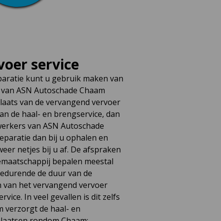
oer service
paratie kunt u gebruik maken van
o van ASN Autoschade Chaam
n plaats van de vervangend vervoer
van de haal- en brengservice, dan
ewerkers van ASN Autoschade
paratie dan bij u ophalen en
eer netjes bij u af. De afspraken
emaatschappij bepalen meestal
edurende de duur van de
n van het vervangend vervoer
ice. In veel gevallen is dit zelfs
 verzorgt de haal- en
 plaatsen rondom Chaam: