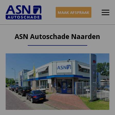
MAAK AFSPRAAK
Naar
inhoud
ASN Autoschade Naarden