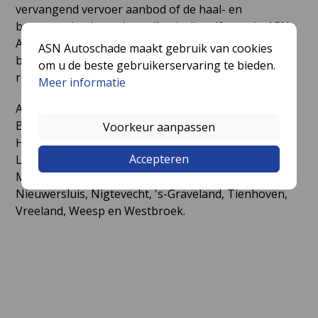
vervangend vervoer aanbod of de haal- en
brengservice. In veel gevallen is dit zelfs gratis. ASN
Autoschade Naarden verzorgt de haal- en
ASN Autoschade maakt gebruik van cookies
brengservice in de volgende plaatsen
om u de beste gebruikerservaring te bieden.
rondom Naarden:
Meer informatie
Abcoude, Achttienhoven, Ankeveen, Blaricum,
Breukelen, Breukeleveen, Bussum, Hilversum,
Voorkeur aanpassen
Hollandsche Rading, Huizen, Kortenhoef, Laren,
Accepteren
Loenen aan de Vecht, Loenersloot, Loosdrecht,
Muiden, Muiderberg, Nederhorst den Berg,
Nieuwersluis, Nigtevecht, 's-Graveland, Tienhoven,
Vreeland, Weesp en Westbroek.