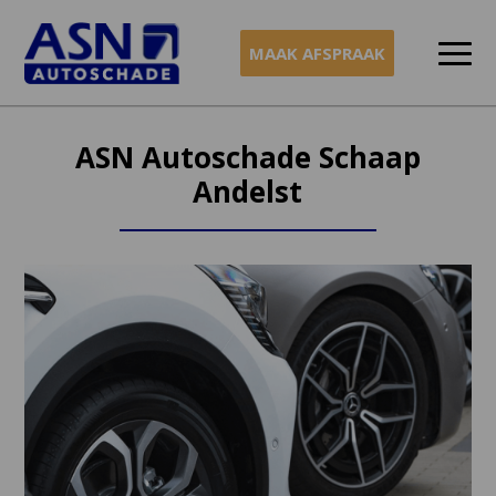
MAAK AFSPRAAK
Naar
inhoud
ASN Autoschade Schaap
Andelst