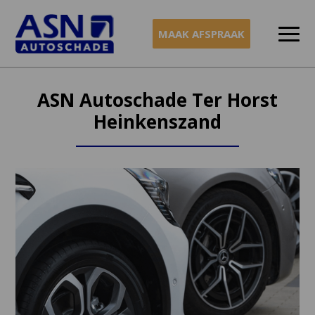
MAAK AFSPRAAK
Naar
inhoud
ASN Autoschade Ter Horst
Heinkenszand