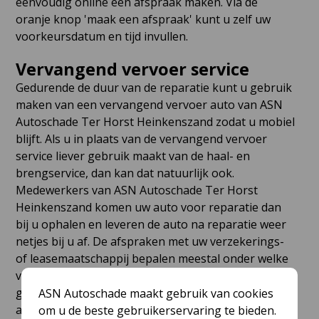
eenvoudig online een afspraak maken. Via de
oranje knop 'maak een afspraak' kunt u zelf uw
voorkeursdatum en tijd invullen.
Vervangend vervoer service
Gedurende de duur van de reparatie kunt u gebruik
maken van een vervangend vervoer auto van ASN
Autoschade Ter Horst Heinkenszand zodat u mobiel
blijft. Als u in plaats van de vervangend vervoer
service liever gebruik maakt van de haal- en
brengservice, dan kan dat natuurlijk ook.
Medewerkers van ASN Autoschade Ter Horst
Heinkenszand komen uw auto voor reparatie dan
bij u ophalen en leveren de auto na reparatie weer
netjes bij u af. De afspraken met uw verzekerings-
of leasemaatschappij bepalen meestal onder welke
voorwaarden u gedurende de duur van de reparatie
gebruik kunt maken van het vervangend vervoer
ASN Autoschade maakt gebruik van cookies
aanbod of de haal- en brengservice. In veel gevallen
om u de beste gebruikerservaring te bieden.