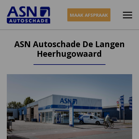
MAAK AFSPRAAK
Naar
inhoud
ASN Autoschade De Langen
Heerhugowaard