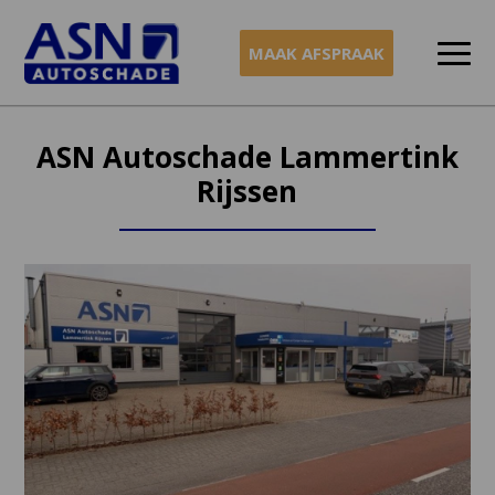
MAAK AFSPRAAK
Naar
inhoud
ASN Autoschade Lammertink
Rijssen