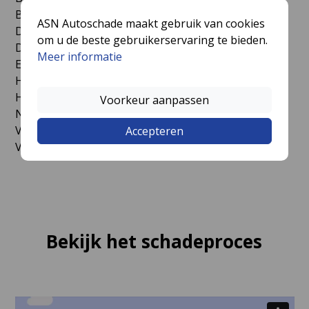
Bornerbroek, Brucht, Bruchterveld, Bruinehaar,
ASN Autoschade maakt gebruik van cookies
Daarle, Daarlerveen, Delden, Deldenerbroek,
om u de beste gebruikerservaring te bieden.
Deldeneresch, Den Ham, Diepenheim, Diffelen,
Meer informatie
Eibergen, Enter, Geesteren, Gelselaar, Goor, Haarle,
Haarlo, Hellendoorn, Hengevelde, Hoge Hexel,
Holten, Langeveen, Mariënberg, Markelo, Neede,
Voorkeur aanpassen
Nijverdal, Notter, Rekken, Rheeze, Rijssen, Sibculo,
Vriezenveen, Vroomshoop, Westerhaar-
Accepteren
Vriezenveensewijk, Wierden, Zeldam en Zuna.
Bekijk het schadeproces