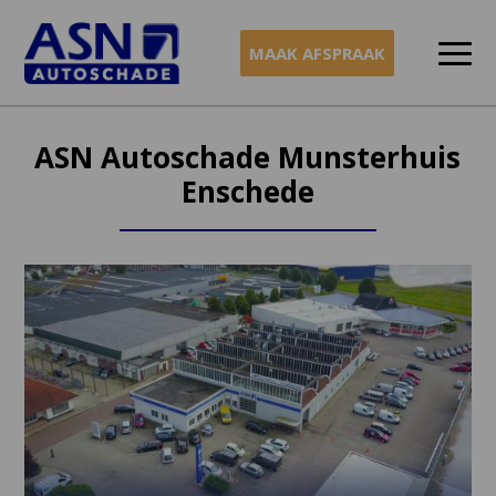
MAAK AFSPRAAK
Naar
inhoud
ASN Autoschade Munsterhuis
Enschede