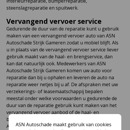
interieurreparatie, bumperreparatie,
steenslagreparatie en spuitwerk.
Vervangend vervoer service
Gedurende de duur van de reparatie kunt u gebruik
maken van een vervangend vervoer auto van ASN
Autoschade Strijk Gameren zodat u mobiel blijft. Als
u in plaats van de vervangend vervoer service liever
gebruik maakt van de haal- en brengservice, dan
kan dat natuurlijk ook. Medewerkers van ASN
Autoschade Strijk Gameren komen uw auto voor
reparatie dan bij u ophalen en leveren de auto na
reparatie weer netjes bij u af. De afspraken met uw
verzekerings- of leasemaatschappij bepalen
meestal onder welke voorwaarden u gedurende de
duur van de reparatie gebruik kunt maken van het
vervangend vervoer aanbod of de haal- en
brengservice. In veel gevallen is dit zelfs gratis. ASN
ASN Autoschade maakt gebruik van cookies
Autoschade Strijk Gameren verzorgt de haal- en