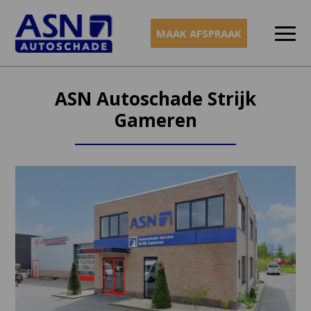
MAAK AFSPRAAK
Naar
inhoud
ASN Autoschade Strijk
Gameren