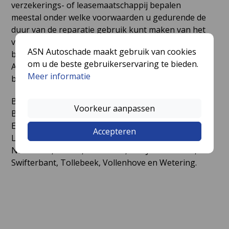
verzekerings- of leasemaatschappij bepalen
meestal onder welke voorwaarden u gedurende de
duur van de reparatie gebruik kunt maken van het
vervangend vervoer aanbod of de haal- en
ASN Autoschade maakt gebruik van cookies
brengservice. In veel gevallen is dit zelfs gratis. ASN
om u de beste gebruikerservaring te bieden.
Autoschade Van Slooten Urk verzorgt de haal- en
Meer informatie
brengservice in de volgende plaatsen rondom Urk:
Baarlo, Bant, Belt-Schutsloot, Biddinghuizen,
Voorkeur aanpassen
Blankenham, Blokzijl, Creil, Dronten, Emmeloord,
Ens, Espel, Giethoorn, Kraggenburg, Kuinre,
Accepteren
Lelystad, Luttelgeest, Marknesse, Nagele,
Nederland, Rutten, Schokland, Sint Jansklooster,
Swifterbant, Tollebeek, Vollenhove en Wetering.